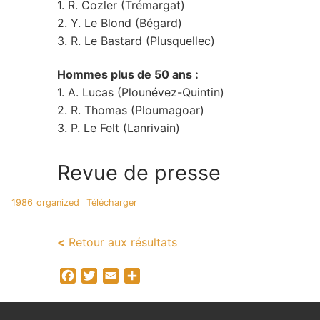
1. R. Cozler (Trémargat)
2. Y. Le Blond (Bégard)
3. R. Le Bastard (Plusquellec)
Hommes plus de 50 ans :
1. A. Lucas (Plounévez-Quintin)
2. R. Thomas (Ploumagoar)
3. P. Le Felt (Lanrivain)
Revue de presse
1986_organized
Télécharger
<
Retour aux résultats
Facebook
Twitter
Email
Partager