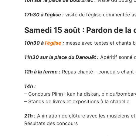
16h sur la place de Bourbriac :
visite du bourg
17h30 à l’église :
visite de l’église commentée a
Samedi 15 août : Pardon de la
10h30 à
l’église
:
messe avec textes et chants br
11h30 sur la place du Danouët :
Apéritif sonné o
12h à la ferme :
Repas chanté – concours chant 
14h :
– Concours Plinn : kan ha diskan, biniou/bombard
– Stands de livres et expositions à la chapelle
21h :
Animation de clôture avec les musiciens et
Résultats des concours