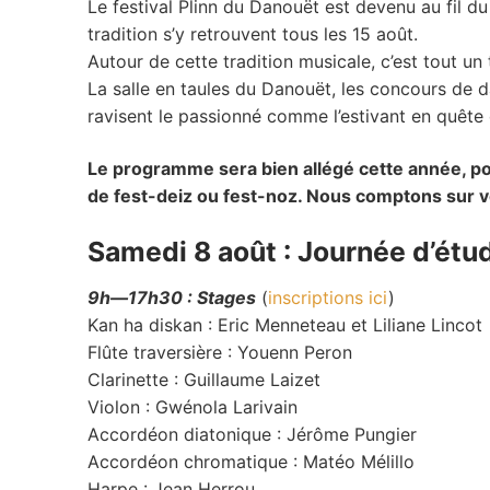
Le festival Plinn du Danouët est devenu au fil 
tradition s’y retrouvent tous les 15 août.
Autour de cette tradition musicale, c’est tout un te
La salle en taules du Danouët, les concours de d
ravisent le passionné comme l’estivant en quête 
Le programme sera bien allégé cette année, pour
de fest-deiz ou fest-noz. Nous comptons sur vo
Samedi 8 août : Journée d’étud
9h—17h30 : Stages
(
inscriptions ici
)
Kan ha diskan : Eric Menneteau et Liliane Lincot
Flûte traversière : Youenn Peron
Clarinette : Guillaume Laizet
Violon : Gwénola Larivain
Accordéon diatonique : Jérôme Pungier
Accordéon chromatique : Matéo Mélillo
Harpe : Jean Herrou