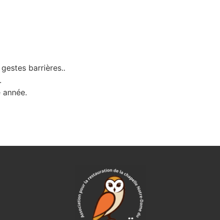
)
gestes barrières..
.
e année.