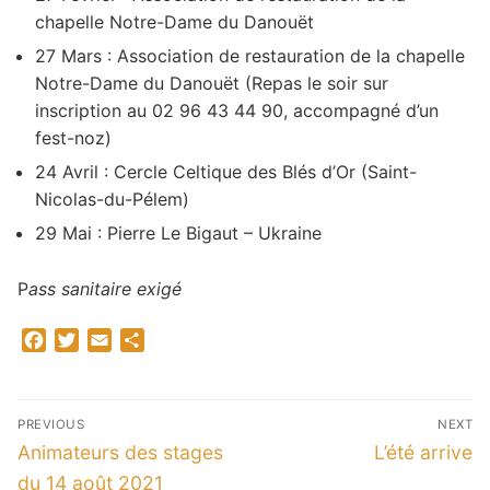
chapelle Notre-Dame du Danouët
27 Mars : Association de restauration de la chapelle
Notre-Dame du Danouët (Repas le soir sur
inscription au 02 96 43 44 90, accompagné d’un
fest-noz)
24 Avril : Cercle Celtique des Blés d’Or (Saint-
Nicolas-du-Pélem)
29 Mai : Pierre Le Bigaut – Ukraine
P
ass sanitaire exigé
Facebook
Twitter
Email
Partager
Navigation
PREVIOUS
NEXT
de
Previous
Next
Animateurs des stages
L’été arrive
l’article
post:
post:
du 14 août 2021